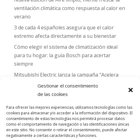
ventilación climática como respuesta al calor en
verano
3 de cada 4 españoles asegura que el calor
extremo afecta directamente a su bienestar
Cómo elegir el sistema de climatización ideal
para tu hogar: la guía Bosch para acertar
siempre
Mitsubishi Electric lanza la campaña “Acelera
hacia MADRID 2026” y premia con entradas
Gestionar el consentimiento
para el Gran Premio de Fórmula 1 de Madrid
de las cookies
Can Naiades obtiene la placa Passivhaus y el
Para ofrecer las mejores experiencias, utilizamos tecnologías como las
sello CO₂ Nulo: confort real, salud y
cookies para almacenar y/o acceder a la información del dispositivo. El
descarbonización en una sola vivienda
consentimiento de estas tecnologías nos permitirá procesar datos
como el comportamiento de navegación o las identificaciones únicas
en este sitio. No consentir o retirar el consentimiento, puede afectar
Comentarios
negativamente a ciertas características y funciones.