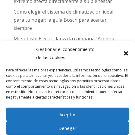
extremo afecta directamente a su bienestar
Cómo elegir el sistema de climatización ideal
para tu hogar: la guía Bosch para acertar
siempre
Mitsubishi Electric lanza la campaña “Acelera
hacia MADRID 2026” y premia con entradas
Gestionar el consentimiento
para el Gran Premio de Fórmula 1 de Madrid
de las cookies
Can Naiades obtiene la placa Passivhaus y el
Para ofrecer las mejores experiencias, utilizamos tecnologías como las
sello CO₂ Nulo: confort real, salud y
cookies para almacenar y/o acceder a la información del dispositivo. El
descarbonización en una sola vivienda
consentimiento de estas tecnologías nos permitirá procesar datos
como el comportamiento de navegación o las identificaciones únicas
en este sitio. No consentir o retirar el consentimiento, puede afectar
Comentarios
negativamente a ciertas características y funciones.
recientes
Aceptar
No hay comentarios que mostrar.
Denegar