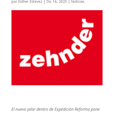
por
Esther Estevez
|
Dic 16, 2025
|
Noticias
El nuevo pilar dentro de Expedición Reforma pone