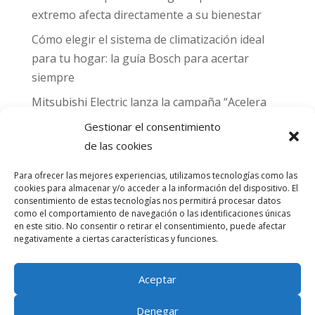
extremo afecta directamente a su bienestar
Cómo elegir el sistema de climatización ideal
para tu hogar: la guía Bosch para acertar
siempre
Mitsubishi Electric lanza la campaña “Acelera
hacia MADRID 2026” y premia con entradas
Gestionar el consentimiento
para el Gran Premio de Fórmula 1 de Madrid
de las cookies
Can Naiades obtiene la placa Passivhaus y el
Para ofrecer las mejores experiencias, utilizamos tecnologías como las
sello CO₂ Nulo: confort real, salud y
cookies para almacenar y/o acceder a la información del dispositivo. El
descarbonización en una sola vivienda
consentimiento de estas tecnologías nos permitirá procesar datos
como el comportamiento de navegación o las identificaciones únicas
en este sitio. No consentir o retirar el consentimiento, puede afectar
Comentarios
negativamente a ciertas características y funciones.
recientes
Aceptar
No hay comentarios que mostrar.
Denegar