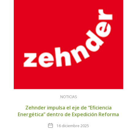
NOTICIAS
Zehnder impulsa el eje de “Eficiencia
Energética” dentro de Expedición Reforma
Fecha
16 diciembre 2025