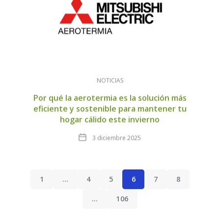
NOTICIAS
Por qué la aerotermia es la solución más
eficiente y sostenible para mantener tu
hogar cálido este invierno
Fecha
3 diciembre 2025
1
…
4
5
6
7
8
…
106